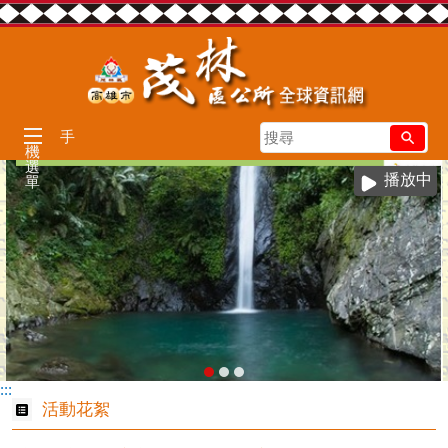
跳到主要內容區塊
搜
手
機
尋
選
播放中
單
:::
活動花絮