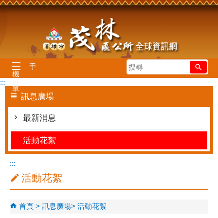
跳到主要內容區塊
搜
手
機
尋
選
:::
單
訊息廣場
最新消息
活動花絮
:::
活動花絮
首頁
訊息廣場
活動花絮