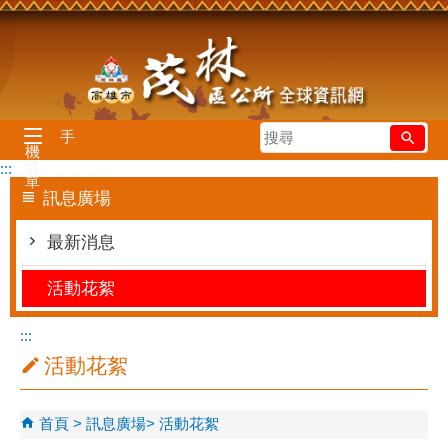
跳到主要內容區塊
搜
手
機
尋
選
:::
單
訊息廣場
最新消息
活動花絮
:::
活動花絮
首頁
訊息廣場
活動花絮