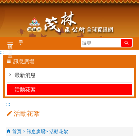
跳到主要內容區塊
搜
手
機
尋
選
:::
單
訊息廣場
最新消息
活動花絮
:::
活動花絮
首頁
訊息廣場
活動花絮