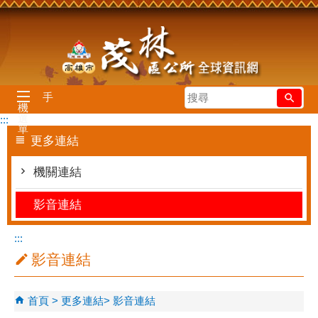
跳到主要內容區塊
搜
手
機
尋
選
:::
單
更多連結
機關連結
影音連結
:::
影音連結
首頁
更多連結
影音連結