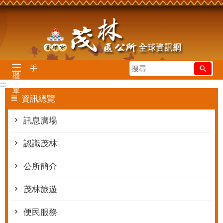
跳到主要內容區塊
搜
手
機
尋
選
:::
單
資訊總覽
訊息廣場
認識茂林
公所簡介
茂林旅遊
便民服務