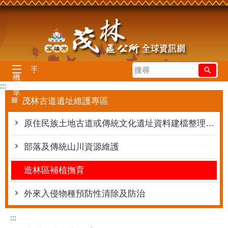
跳到主要內容區塊
搜
手
機
尋
選
:::
單
茂林古道遺址維護專區
原住民族土地古道或傳統文化遺址資料建檔整理維護
部落及傳統山川資源維護
造林區補植撫育
外來入侵物種預防性清除及防治
:::