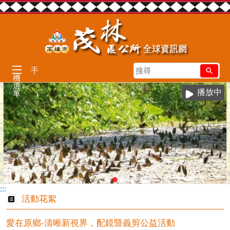
跳到主要內容區塊
搜
手
機
尋
選
播放中
單
:::
活動花絮
愛在原鄉-清晰新視界，配鏡暨義剪公益活動