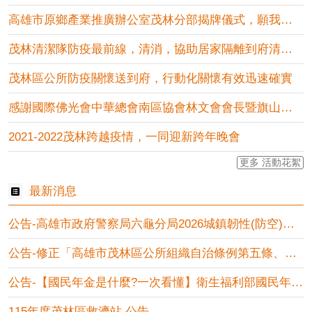
高雄市原鄉產業推廣辦公室茂林分部揭牌儀式，願我原住民農特產營....
茂林清潔隊防疫最前線，清消，協助居家隔離到府清運垃圾
茂林區公所防疫關懷送到府，行動化關懷有效迅速確實
感謝國際佛光會中華總會南區協會林文會會長暨旗山第一、第二分會....
2021-2022茂林跨越疫情，一同迎新跨年晚會
更多 活動花絮
最新消息
公告-高雄市政府警察局六龜分局2026城鎮韌性(防空)演習管....
公告-修正「高雄市茂林區公所組織自治條例第五條、第九條、第十....
公告-【國民年金是什麼?一次看懂】衛生福利部國民年金相關宣導
115年度茂林區救濟站 公告