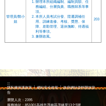
辦理本所組織編制、編制員額、任
務編組、分層負責、職務歸系等事
項。
管理員/鄭小
本所人員考試分發、陞遷調補任
203
姐
用、訓練進修、考核、獎懲、保
障、差勤管理、退休撫卹、待遇福
利等事項。
兼辦政風。
:::
隱私權保護政策
網站安全政策
政府網站資料開放宣
告
瀏覽人次：
2395
服務地址：851001高雄市茂林區茂林里13之5號