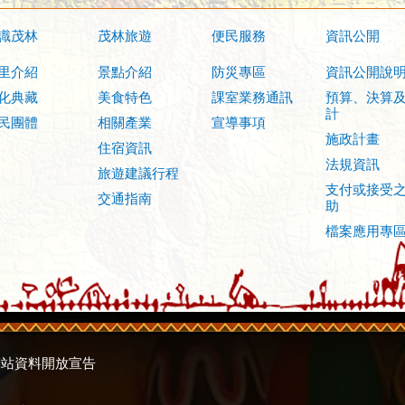
識茂林
茂林旅遊
便民服務
資訊公開
里介紹
景點介紹
防災專區
資訊公開說
化典藏
美食特色
課室業務通訊
預算、決算
計
民團體
相關產業
宣導事項
施政計畫
住宿資訊
法規資訊
旅遊建議行程
支付或接受
交通指南
助
檔案應用專
網站資料開放宣告