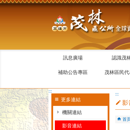
跳到主要內容區塊
訊息廣場
認識茂
補助公告專區
茂林區民代
:::
:::
更多連結
影
機關連結
首
影音連結