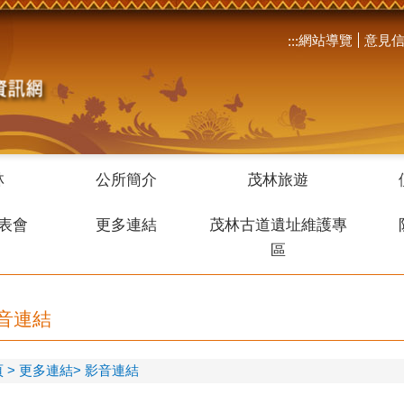
網站導覽
意見
:::
林
公所簡介
茂林旅遊
表會
更多連結
茂林古道遺址維護專
區
音連結
頁
更多連結
影音連結