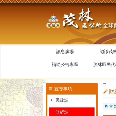
跳到主要內容區塊
訊息廣場
認識茂
補助公告專區
茂林區民代
:::
:::
宣導事項
財
民政課
首
財經課