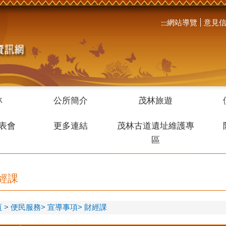
網站導覽
意見
:::
林
公所簡介
茂林旅遊
表會
更多連結
茂林古道遺址維護專
區
經課
頁
便民服務
宣導事項
財經課