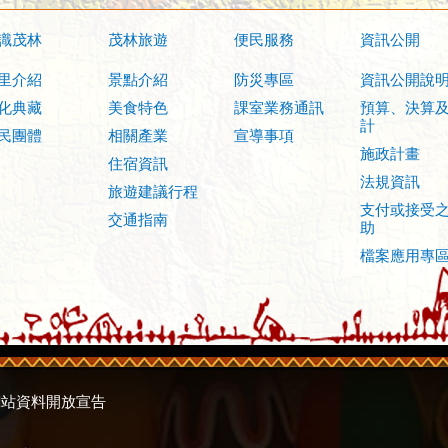
識茂林
茂林旅遊
便民服務
資訊公開
里介紹
景點介紹
防災專區
資訊公開說
化典藏
美食特色
課室業務通訊
預算、決算
計
民團體
相關產業
宣導事項
施政計畫
住宿資訊
法規資訊
旅遊建議行程
支付或接受
交通指南
助
檔案應用專
網站資料開放宣告