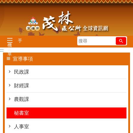
跳到主要內容區塊
搜
手
機
尋
選
:::
單
宣導事項
民政課
財經課
農觀課
秘書室
人事室